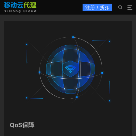
注册 / 折扣


QoS保障